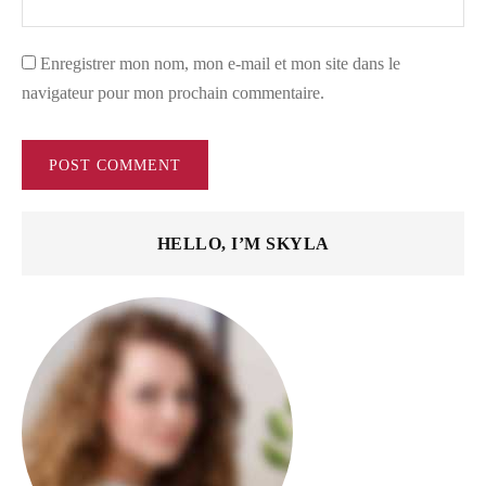
Enregistrer mon nom, mon e-mail et mon site dans le
navigateur pour mon prochain commentaire.
HELLO, I’M SKYLA