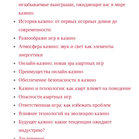
незабываемые выигрыши, ожидающие вас в мире
казино.
История казино: от первых игорных домов до
современности
Разнообразие игр в казино
Атмосфера казино: звук и свет как элементы
энергетики
Онлайн-казино: новая эра азартных игр
Преимущества онлайн-казино
Обеспечение безопасности в казино
Казино и психология: как азарт влияет на поведение
Опасности азартных игр
Ответственная игра: как избежать проблем
Влияние технологий на эволюцию казино
Будущее казино: какие тенденции ожидают
индустрию?
Заключение