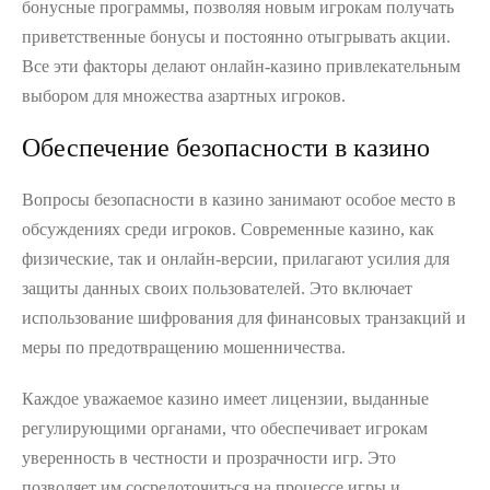
бонусные программы, позволяя новым игрокам получать
приветственные бонусы и постоянно отыгрывать акции.
Все эти факторы делают онлайн-казино привлекательным
выбором для множества азартных игроков.
Обеспечение безопасности в казино
Вопросы безопасности в казино занимают особое место в
обсуждениях среди игроков. Современные казино, как
физические, так и онлайн-версии, прилагают усилия для
защиты данных своих пользователей. Это включает
использование шифрования для финансовых транзакций и
меры по предотвращению мошенничества.
Каждое уважаемое казино имеет лицензии, выданные
регулирующими органами, что обеспечивает игрокам
уверенность в честности и прозрачности игр. Это
позволяет им сосредоточиться на процессе игры и