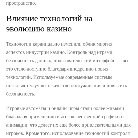
пространство.
Влияние технологий на
эволюцию казино
Технологии кардинально изменили облик многих
аспектов индустрии казино. Контроль над играми,
безопасность данных, пользовательский интерфейс — всё
это стало доступно благодаря внедрению новых
технологий. Используемые современные системы
позволяют улучшить качество обслуживания и повысить
безопасность.
Игровые автоматы и онлайн-игры стали более живыми
благодаря применению высококачественной графики и
анимации, что делает их ещё более привлекательными для
игроков. Кроме того, использование технологий контроля