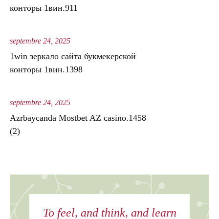
конторы 1вин.911
septembre 24, 2025
1win зеркало сайта букмекерской
конторы 1вин.1398
septembre 24, 2025
Azrbaycanda Mostbet AZ casino.1458
(2)
To feel, and think, and learn