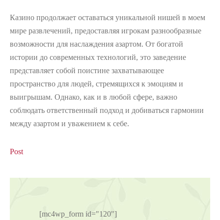
Казино продолжает оставаться уникальной нишей в моем
мире развлечений, предоставляя игрокам разнообразные
возможности для наслаждения азартом. От богатой
истории до современных технологий, это заведение
представляет собой поистине захватывающее
пространство для людей, стремящихся к эмоциям и
выигрышам. Однако, как и в любой сфере, важно
соблюдать ответственный подход и добиваться гармонии
между азартом и уважением к себе.
Post
[mc4wp_form id="120"]