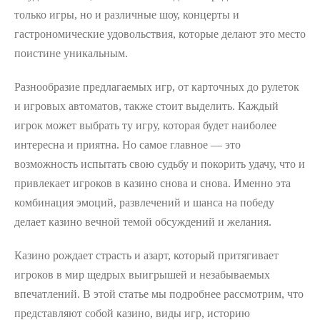
только игры, но и различные шоу, концерты и
гастрономические удовольствия, которые делают это место
поистине уникальным.
Разнообразие предлагаемых игр, от карточных до рулеток
и игровых автоматов, также стоит выделить. Каждый
игрок может выбрать ту игру, которая будет наиболее
интересна и приятна. Но самое главное — это
возможность испытать свою судьбу и покорить удачу, что и
привлекает игроков в казино снова и снова. Именно эта
комбинация эмоций, развлечений и шанса на победу
делает казино вечной темой обсуждений и желания.
Казино рождает страсть и азарт, который притягивает
игроков в мир щедрых выигрышей и незабываемых
впечатлений. В этой статье мы подробнее рассмотрим, что
представляют собой казино, виды игр, историю