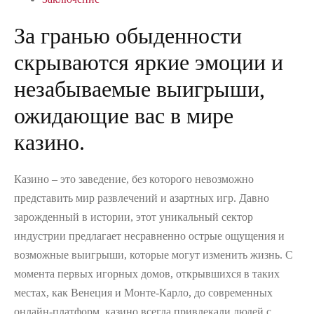
За гранью обыденности
скрываются яркие эмоции и
незабываемые выигрыши,
ожидающие вас в мире
казино.
Казино – это заведение, без которого невозможно
представить мир развлечений и азартных игр. Давно
зарожденный в истории, этот уникальный сектор
индустрии предлагает несравненно острые ощущения и
возможные выигрыши, которые могут изменить жизнь. С
момента первых игорных домов, открывшихся в таких
местах, как Венеция и Монте-Карло, до современных
онлайн-платформ, казино всегда привлекали людей с