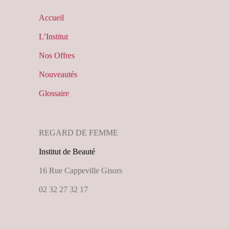
Accueil
L’Institut
Nos Offres
Nouveautés
Glossaire
REGARD DE FEMME
Institut de Beauté
16 Rue Cappeville Gisors
02 32 27 32 17