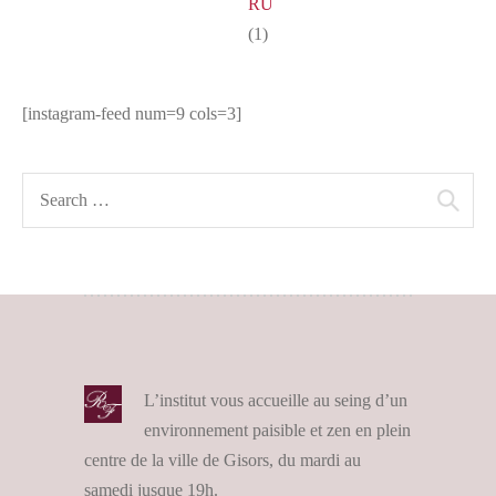
RU
(1)
[instagram-feed num=9 cols=3]
L’institut vous accueille au seing d’un
environnement paisible et zen en plein
centre de la ville de Gisors, du mardi au
samedi jusque 19h.