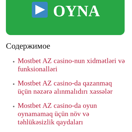
OYNA
Содержимое
Mostbet AZ casino-nun xidmətləri və
funksionalləri
Mostbet AZ casino-da qazanmaq
üçün nəzərə alınmalıdırı xassələr
Mostbet AZ casino-da oyun
oynamamaq üçün növ və
təhlükəsizlik qaydaları