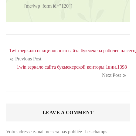
[mc4wp_form id="120"]
1win зеркало официального сайта букмекера рабочее на сего
Previous Post
1win зеркало сайта букмекерской конторы 1вин.1398
Next Post
LEAVE A COMMENT
Votre adresse e-mail ne sera pas publiée.
Les champs