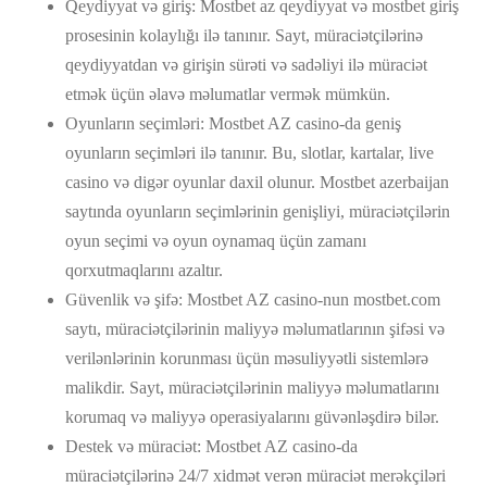
Qeydiyyat və giriş: Mostbet az qeydiyyat və mostbet giriş
prosesinin kolaylığı ilə tanınır. Sayt, müraciətçilərinə
qeydiyyatdan və girişin sürəti və sadəliyi ilə müraciət
etmək üçün əlavə məlumatlar vermək mümkün.
Oyunların seçimləri: Mostbet AZ casino-da geniş
oyunların seçimləri ilə tanınır. Bu, slotlar, kartalar, live
casino və digər oyunlar daxil olunur. Mostbet azerbaijan
saytında oyunların seçimlərinin genişliyi, müraciətçilərin
oyun seçimi və oyun oynamaq üçün zamanı
qorxutmaqlarını azaltır.
Güvenlik və şifə: Mostbet AZ casino-nun mostbet.com
saytı, müraciətçilərinin maliyyə məlumatlarının şifəsi və
verilənlərinin korunması üçün məsuliyyətli sistemlərə
malikdir. Sayt, müraciətçilərinin maliyyə məlumatlarını
korumaq və maliyyə operasiyalarını güvənləşdirə bilər.
Destek və müraciət: Mostbet AZ casino-da
müraciətçilərinə 24/7 xidmət verən müraciət merəkçiləri