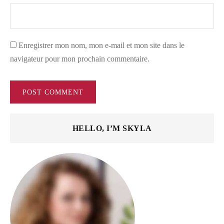
Enregistrer mon nom, mon e-mail et mon site dans le
navigateur pour mon prochain commentaire.
HELLO, I’M SKYLA