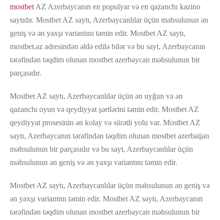
mostbet
AZ Azerbaycanın en populyar və en qazanchı kazino
saytıdır. Mostbet AZ saytı, Azerbaycanlılar üçün məhsulunun ən
geniş və ən yaxşı variantını təmin edir. Mostbet AZ saytı,
mostbet.az adresindən əldə edilə bilər və bu sayt, Azerbaycanın
tərəfindən təqdim olunan mostbet azerbaycan məhsulunun bir
parçasıdır.
Mostbet AZ saytı, Azerbaycanlılar üçün ən uyğun və ən
qazanchı oyun və qeydiyyat şərtlərini təmin edir. Mostbet AZ
qeydiyyat prosesinin ən kolay və sürətli yolu var. Mostbet AZ
saytı, Azerbaycanın tərəfindən təqdim olunan mostbet azerbaijan
məhsulunun bir parçasıdır və bu sayt, Azerbaycanlılar üçün
məhsulunun ən geniş və ən yaxşı variantını təmin edir.
Mostbet AZ saytı, Azerbaycanlılar üçün məhsulunun ən geniş və
ən yaxşı variantını təmin edir. Mostbet AZ saytı, Azerbaycanın
tərəfindən təqdim olunan mostbet azerbaycan məhsulunun bir