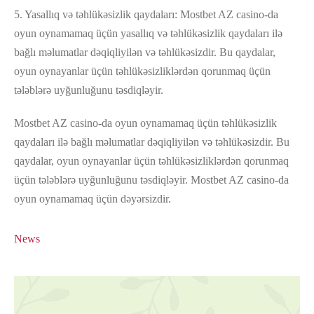
5. Yasallıq və təhlükəsizlik qaydaları: Mostbet AZ casino-da
oyun oynamamaq üçün yasallıq və təhlükəsizlik qaydaları ilə
bağlı məlumatlar dəqiqliyilən və təhlükəsizdir. Bu qaydalar,
oyun oynayanlar üçün təhlükəsizliklərdən qorunmaq üçün
tələblərə uyğunluğunu təsdiqləyir.
Mostbet AZ casino-da oyun oynamamaq üçün təhlükəsizlik
qaydaları ilə bağlı məlumatlar dəqiqliyilən və təhlükəsizdir. Bu
qaydalar, oyun oynayanlar üçün təhlükəsizliklərdən qorunmaq
üçün tələblərə uyğunluğunu təsdiqləyir. Mostbet AZ casino-da
oyun oynamamaq üçün dəyərsizdir.
News