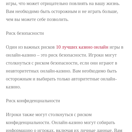
игры, что может отрицательно повлиять на вашу жизнь.
Вам необходимо быть осторожным и не играть больше,
чем вы можете себе позволить.
Риск безопасности
Один из важных рисков
10 лучших казино онлайн
игры в
онлайн-казино – это риск безопасности. Игроки могут
столкнуться с риском безопасности, если они играют в
неавторитетных онлайн-казино. Вам необходимо быть
осторожным и выбирать только авторитетные онлайн-
казино.
Риск конфиденциальности
Игроки также могут столкнуться с риском
конфиденциальности. Онлайн-казино могут собирать
информацию о игроках, включая их личные данные. Вам