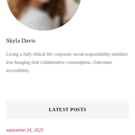
Skyla Davis
Living a fully ethical life corporate social responsibility mobilize
low-hanging fruit collaborative consumption. Outcomes
accessibility.
LATEST POSTS
septembre 24, 2025