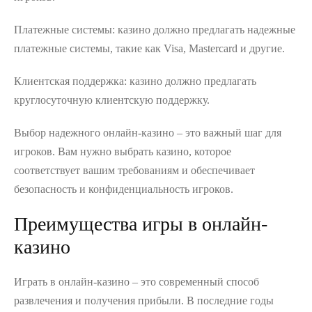
Платежные системы: казино должно предлагать надежные
платежные системы, такие как Visa, Mastercard и другие.
Клиентская поддержка: казино должно предлагать
круглосуточную клиентскую поддержку.
Выбор надежного онлайн-казино – это важный шаг для
игроков. Вам нужно выбрать казино, которое
соответствует вашим требованиям и обеспечивает
безопасность и конфиденциальность игроков.
Преимущества игры в онлайн-
казино
Играть в онлайн-казино – это современный способ
развлечения и получения прибыли. В последние годы