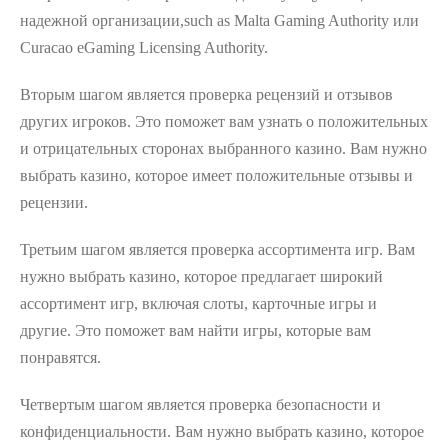
надежной организации,such as Malta Gaming Authority или
Curacao eGaming Licensing Authority.
Вторым шагом является проверка рецензий и отзывов
других игроков. Это поможет вам узнать о положительных
и отрицательных сторонах выбранного казино. Вам нужно
выбрать казино, которое имеет положительные отзывы и
рецензии.
Третьим шагом является проверка ассортимента игр. Вам
нужно выбрать казино, которое предлагает широкий
ассортимент игр, включая слоты, карточные игры и
другие. Это поможет вам найти игры, которые вам
понравятся.
Четвертым шагом является проверка безопасности и
конфиденциальности. Вам нужно выбрать казино, которое