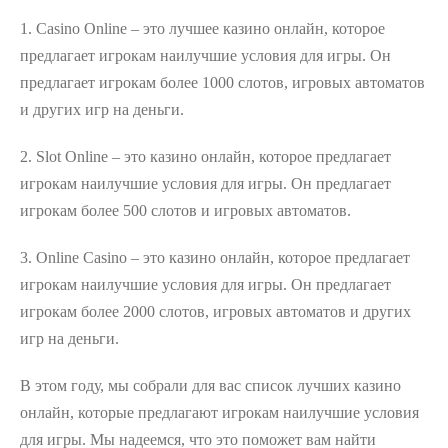
1. Casino Online – это лучшее казино онлайн, которое
предлагает игрокам наилучшие условия для игры. Он
предлагает игрокам более 1000 слотов, игровых автоматов
и других игр на деньги.
2. Slot Online – это казино онлайн, которое предлагает
игрокам наилучшие условия для игры. Он предлагает
игрокам более 500 слотов и игровых автоматов.
3. Online Casino – это казино онлайн, которое предлагает
игрокам наилучшие условия для игры. Он предлагает
игрокам более 2000 слотов, игровых автоматов и других
игр на деньги.
В этом году, мы собрали для вас список лучших казино
онлайн, которые предлагают игрокам наилучшие условия
для игры. Мы надеемся, что это поможет вам найти