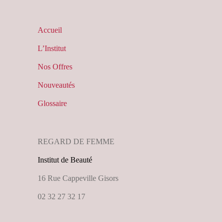
Accueil
L’Institut
Nos Offres
Nouveautés
Glossaire
REGARD DE FEMME
Institut de Beauté
16 Rue Cappeville Gisors
02 32 27 32 17