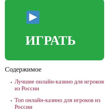
ИГРАТЬ
Содержимое
Лучшие онлайн-казино для игроков
из России
Топ онлайн-казино для игроков из
России