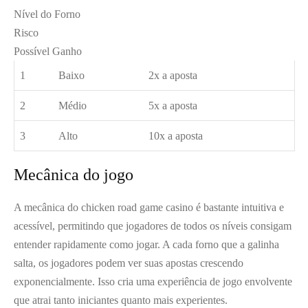
Nível do Forno
Risco
Possível Ganho
1
Baixo
2x a aposta
2
Médio
5x a aposta
3
Alto
10x a aposta
Mecânica do jogo
A mecânica do
chicken road game casino
é bastante intuitiva e
acessível, permitindo que jogadores de todos os níveis consigam
entender rapidamente como jogar. A cada forno que a galinha
salta, os jogadores podem ver suas apostas crescendo
exponencialmente. Isso cria uma experiência de jogo envolvente
que atrai tanto iniciantes quanto mais experientes.