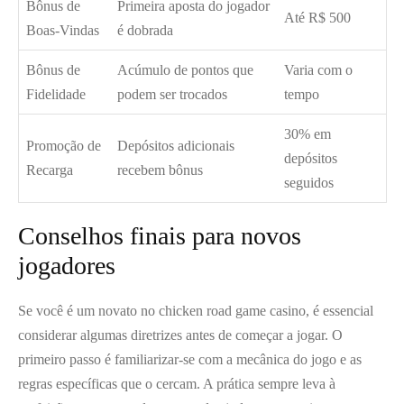
Bônus de
Primeira aposta do jogador
Até R$ 500
Boas-Vindas
é dobrada
Bônus de
Acúmulo de pontos que
Varia com o
Fidelidade
podem ser trocados
tempo
30% em
Promoção de
Depósitos adicionais
depósitos
Recarga
recebem bônus
seguidos
Conselhos finais para novos
jogadores
Se você é um novato no
chicken road game casino
, é essencial
considerar algumas diretrizes antes de começar a jogar. O
primeiro passo é familiarizar-se com a mecânica do jogo e as
regras específicas que o cercam. A prática sempre leva à