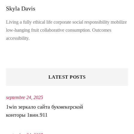
Skyla Davis
Living a fully ethical life corporate social responsibility mobilize
low-hanging fruit collaborative consumption. Outcomes
accessibility.
LATEST POSTS
septembre 24, 2025
1win зеркало сайта букмекерской
конторы 1вин.911