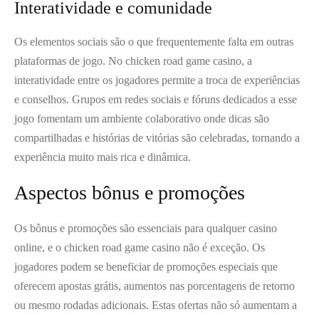
Interatividade e comunidade
Os elementos sociais são o que frequentemente falta em outras
plataformas de jogo. No
chicken road game casino
, a
interatividade entre os jogadores permite a troca de experiências
e conselhos. Grupos em redes sociais e fóruns dedicados a esse
jogo fomentam um ambiente colaborativo onde dicas são
compartilhadas e histórias de vitórias são celebradas, tornando a
experiência muito mais rica e dinâmica.
Aspectos bônus e promoções
Os bônus e promoções são essenciais para qualquer casino
online, e o
chicken road game casino
não é exceção. Os
jogadores podem se beneficiar de promoções especiais que
oferecem apostas grátis, aumentos nas porcentagens de retorno
ou mesmo rodadas adicionais. Estas ofertas não só aumentam a