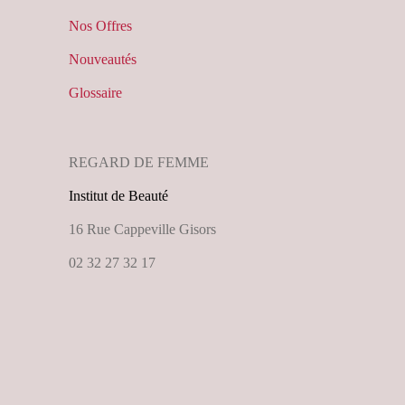
Nos Offres
Nouveautés
Glossaire
REGARD DE FEMME
Institut de Beauté
16 Rue Cappeville Gisors
02 32 27 32 17