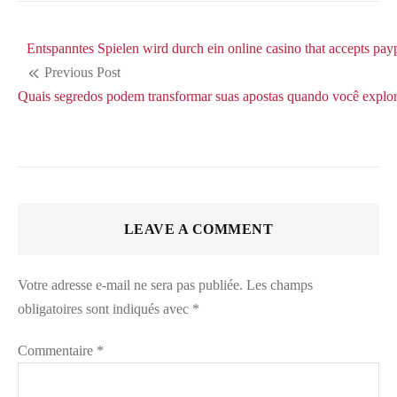
Entspanntes Spielen wird durch ein online casino that accepts pa
Previous Post
Quais segredos podem transformar suas apostas quando você explor
LEAVE A COMMENT
Votre adresse e-mail ne sera pas publiée.
Les champs
obligatoires sont indiqués avec
*
Commentaire
*