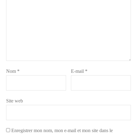
Nom
*
E-mail
*
Site web
Enregistrer mon nom, mon e-mail et mon site dans le