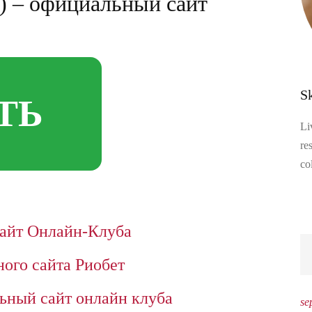
t) – официальный сайт
S
ТЬ
Li
re
co
айт Онлайн-Клуба
ого сайта Риобет
ьный сайт онлайн клуба
se