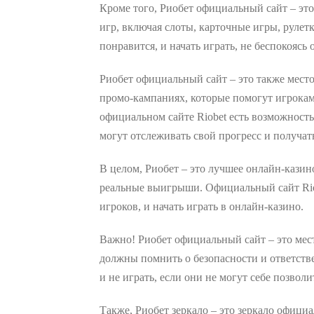
Кроме того, Риобет официальный сайт – эт
игр, включая слоты, карточные игры, рулетк
понравится, и начать играть, не беспокояс
Риобет официальный сайт – это также мест
промо-кампаниях, которые помогут игрокам
официальном сайте Riobet есть возможность
могут отслеживать свой прогресс и получа
В целом, Риобет – это лучшее онлайн-казин
реальные выигрыши. Официальный сайт Riobe
игроков, и начать играть в онлайн-казино.
Важно! Риобет официальный сайт – это мест
должны помнить о безопасности и ответств
и не играть, если они не могут себе позволи
Также, Риобет зеркало – это зеркало официа