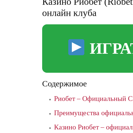
Казино Риобет (Riobe
онлайн клуба
ИГРА
Содержимое
Риобет – Официальный С
Преимущества официальн
Казино Риобет – официал