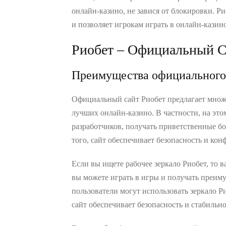
онлайн-казино, не завися от блокировки. Рио
и позволяет игрокам играть в онлайн-казино
Риобет – Официальный С
Преимущества официального 
Официальный сайт Риобет предлагает множе
лучших онлайн-казино. В частности, на это
разработчиков, получать приветственные бо
того, сайт обеспечивает безопасность и к
Если вы ищете рабочее зеркало Риобет, то 
вы можете играть в игры и получать преим
пользователи могут использовать зеркало Ри
сайт обеспечивает безопасность и стабильно