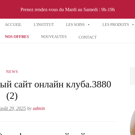
Prenez rendez-vous du Mardi au Samedi : 9h-19h
ACCUEIL
L'INSTITUT
LES SOINS
LES PRODUITS
NOS OFFRES
NOUVEAUTES
CONTACT
NEWS
ный сайт онлайн клуба.3880
(2)
août 29, 2025
by
admin