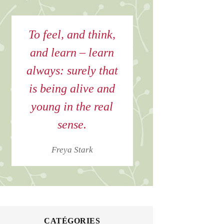
To feel, and think,
and learn – learn
always: surely that
is being alive and
young in the real
sense.
Freya Stark
CATÉGORIES