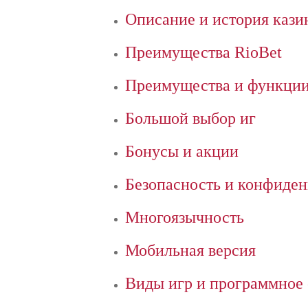
Описание и история кази
Преимущества RioBet
Преимущества и функции
Большой выбор иг
Бонусы и акции
Безопасность и конфиде
Многоязычность
Мобильная версия
Виды игр и программное