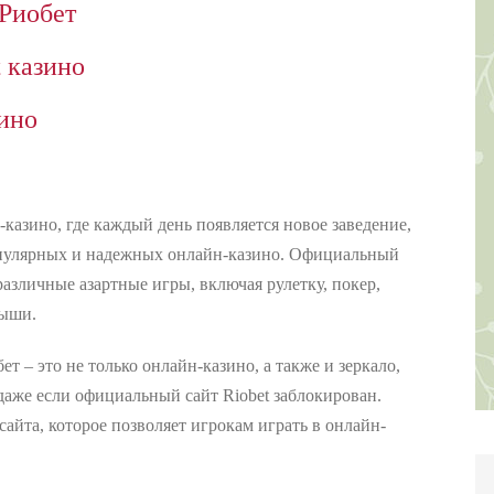
 Риобет
 казино
ино
казино, где каждый день появляется новое заведение,
популярных и надежных онлайн-казино. Официальный
 различные азартные игры, включая рулетку, покер,
рыши.
ет – это не только онлайн-казино, а также и зеркало,
 даже если официальный сайт Riobet заблокирован.
сайта, которое позволяет игрокам играть в онлайн-