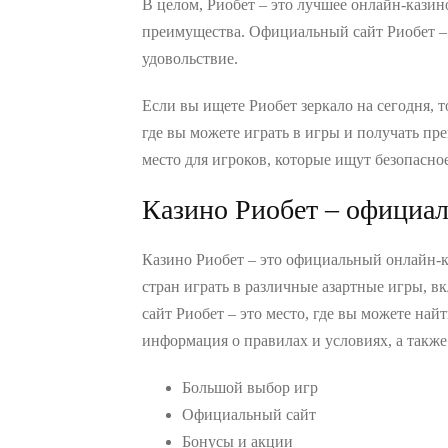
В целом, Риобет – это лучшее онлайн-казино
преимущества. Официальный сайт Риобет – э
удовольствие.
Если вы ищете Риобет зеркало на сегодня, 
где вы можете играть в игры и получать п
место для игроков, которые ищут безопасно
Казино Риобет – официал
Казино Риобет – это официальный онлайн-ка
стран играть в различные азартные игры, в
сайт Риобет – это место, где вы можете найт
информация о правилах и условиях, а такж
Большой выбор игр
Официальный сайт
Бонусы и акции