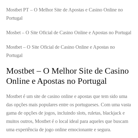
Mostbet PT – O Melhor Site de Apostas e Casino Online no
Portugal
Mosbet – O Site Oficial de Casino Online e Apostas no Portugal
Mostbet – O Site Oficial de Casino Online e Apostas no
Portugal
Mostbet – O Melhor Site de Casino
Online e Apostas no Portugal
Mostbet é um site de casino online e apostas que tem sido uma
das opções mais populares entre os portugueses. Com uma vasta
gama de opções de jogos, incluindo slots, ruletas, blackjack e
muitos outros, Mostbet é o local ideal para aqueles que buscam
uma experiência de jogo online emocionante e segura.