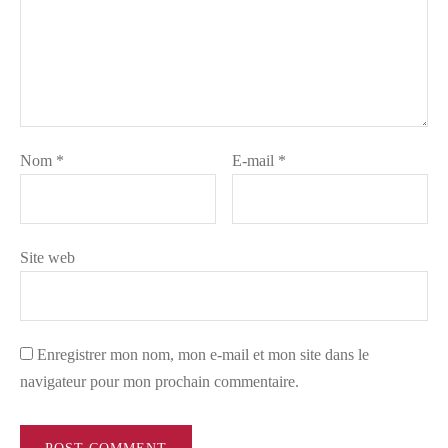
Nom
*
E-mail
*
Site web
Enregistrer mon nom, mon e-mail et mon site dans le
navigateur pour mon prochain commentaire.