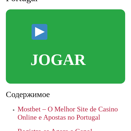
JOGAR
Содержимое
Mostbet – O Melhor Site de Casino
Online e Apostas no Portugal