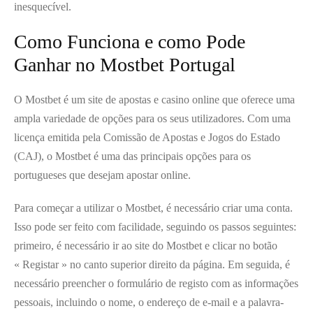
inesquecível.
Como Funciona e como Pode
Ganhar no Mostbet Portugal
O Mostbet é um site de apostas e casino online que oferece uma
ampla variedade de opções para os seus utilizadores. Com uma
licença emitida pela Comissão de Apostas e Jogos do Estado
(CAJ), o Mostbet é uma das principais opções para os
portugueses que desejam apostar online.
Para começar a utilizar o Mostbet, é necessário criar uma conta.
Isso pode ser feito com facilidade, seguindo os passos seguintes:
primeiro, é necessário ir ao site do Mostbet e clicar no botão
« Registar » no canto superior direito da página. Em seguida, é
necessário preencher o formulário de registo com as informações
pessoais, incluindo o nome, o endereço de e-mail e a palavra-