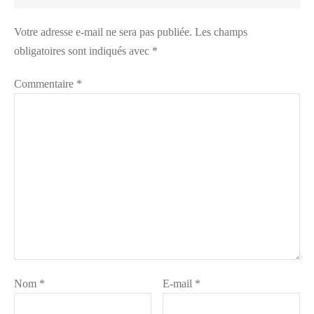
Votre adresse e-mail ne sera pas publiée.
Les champs
obligatoires sont indiqués avec
*
Commentaire
*
Nom
*
E-mail
*