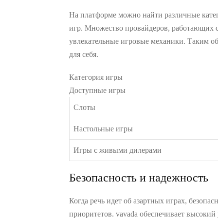
На платформе можно найти различные катег
игр. Множество провайдеров, работающих с
увлекательные игровые механики. Таким об
для себя.
Категория игры
Доступные игры
Слоты
Настольные игры
Игры с живыми дилерами
Безопасность и надежность
Когда речь идет об азартных играх, безопас
приоритетов. vavada обеспечивает высоки