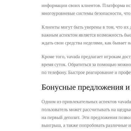
информации своих клиентов. Платформа ис
многоуровневые системы безопасности, что
Клиенты могут быть уверены в том, что их
важным аспектом является возможность быс
ждать свои средства неделями, как бывает 
Кроме того, vavada предлагает игрокам дос
время суток. Обратиться за помощью можно
по телефону. Быстрое реагирование и проф
Бонусные предложения и
Одним из привлекательных аспектов vavad
пользователь может рассчитывать на щедры
на первый депозит. Эти предложения позво
выигрыш, а также попробовать различные и