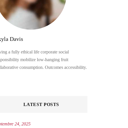
kyla Davis
ving a fully ethical life corporate social
sponsibility mobilize low-hanging fruit
llaborative consumption. Outcomes accessibility.
LATEST POSTS
ptembre 24, 2025