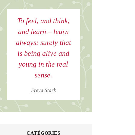
To feel, and think,
and learn – learn
always: surely that
is being alive and
young in the real
sense.
Freya Stark
CATÉGORIES