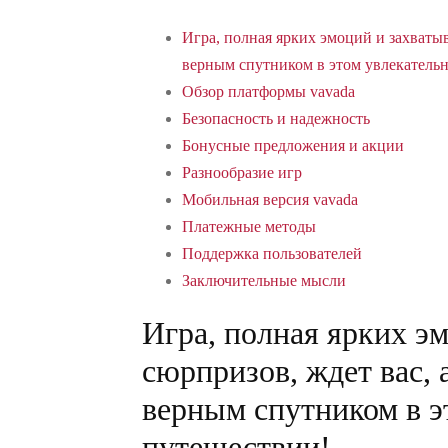
Игра, полная ярких эмоций и захваты
верным спутником в этом увлекатель
Обзор платформы vavada
Безопасность и надежность
Бонусные предложения и акции
Разнообразие игр
Мобильная версия vavada
Платежные методы
Поддержка пользователей
Заключительные мысли
Игра, полная ярких э
сюрпризов, ждет вас, 
верным спутником в э
путешествии!