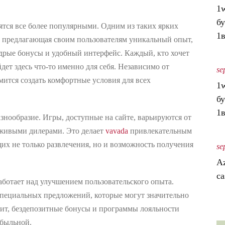
1w
б
ятся все более популярными. Одним из таких ярких
1в
 предлагающая своим пользователям уникальный опыт,
дрые бонусы и удобный интерфейс. Каждый, кто хочет
йдет здесь что-то именно для себя. Независимо от
se
емится создать комфортные условия для всех
1w
б
1
знообразие. Игры, доступные на сайте, варьируются от
 живыми дилерами. Это делает
vavada
привлекательным
их не только развлечения, но и возможность получения
se
Az
ca
работает над улучшением пользовательского опыта.
специальных предложений, которые могут значительно
зит, бездепозитные бонусы и программы лояльности
ибыльной.