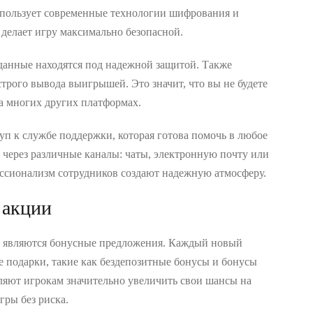
пользует современные технологии шифрования и
 делает игру максимально безопасной.
 данные находятся под надежной защитой. Также
трого вывода выигрышей. Это значит, что вы не будете
на многих других платформах.
туп к службе поддержки, которая готова помочь в любое
 через различные каналы: чаты, электронную почту или
ессионализм сотрудников создают надежную атмосферу.
 акции
a являются бонусные предложения. Каждый новый
е подарки, такие как бездепозитные бонусы и бонусы
ляют игрокам значительно увеличить свои шансы на
гры без риска.