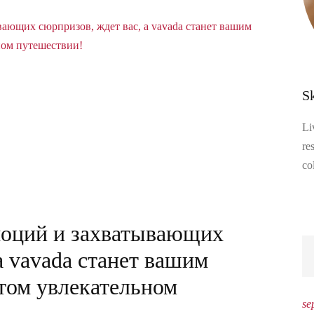
вающих сюрпризов, ждет вас, а vavada станет вашим
ном путешествии!
S
Li
re
co
моций и захватывающих
а vavada станет вашим
том увлекательном
se