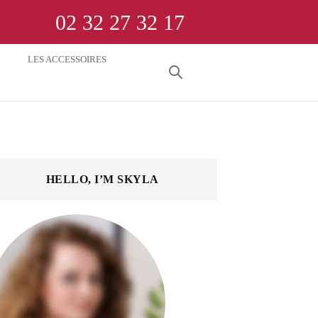
02 32 27 32 17
LES ACCESSOIRES
HELLO, I’M SKYLA