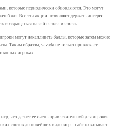
ями, которые периодически обновляются. Это могут
ешбэки. Все эти акции позволяют держать интерес
х возвращаться на сайт снова и снова.
игроки могут накапливать баллы, которые затем можно
изы. Таким образом, vavada не только привлекает
стоянных игроках.
игр, что делает ее очень привлекательной для игроков
ских слотов до новейших видеоигр – сайт охватывает