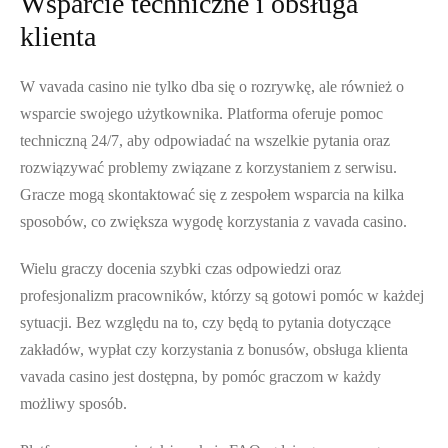
Wsparcie techniczne i obsługa
klienta
W vavada casino nie tylko dba się o rozrywkę, ale również o
wsparcie swojego użytkownika. Platforma oferuje pomoc
techniczną 24/7, aby odpowiadać na wszelkie pytania oraz
rozwiązywać problemy związane z korzystaniem z serwisu.
Gracze mogą skontaktować się z zespołem wsparcia na kilka
sposobów, co zwiększa wygodę korzystania z vavada casino.
Wielu graczy docenia szybki czas odpowiedzi oraz
profesjonalizm pracowników, którzy są gotowi pomóc w każdej
sytuacji. Bez względu na to, czy będą to pytania dotyczące
zakładów, wypłat czy korzystania z bonusów, obsługa klienta
vavada casino jest dostępna, by pomóc graczom w każdy
możliwy sposób.