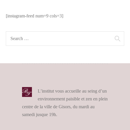
[instagram-feed num=9 cols=3]
L’institut vous accueille au seing d’un
environnement paisible et zen en plein
centre de la ville de Gisors, du mardi au
samedi jusque 19h.