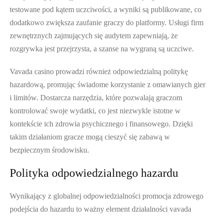
testowane pod kątem uczciwości, a wyniki są publikowane, co
dodatkowo zwiększa zaufanie graczy do platformy. Usługi firm
zewnętrznych zajmujących się audytem zapewniają, że
rozgrywka jest przejrzysta, a szanse na wygraną są uczciwe.
Vavada casino prowadzi również odpowiedzialną politykę
hazardową, promując świadome korzystanie z omawianych gier
i limitów. Dostarcza narzędzia, które pozwalają graczom
kontrolować swoje wydatki, co jest niezwykle istotne w
kontekście ich zdrowia psychicznego i finansowego. Dzięki
takim działaniom gracze mogą cieszyć się zabawą w
bezpiecznym środowisku.
Polityka odpowiedzialnego hazardu
Wynikający z globalnej odpowiedzialności promocja zdrowego
podejścia do hazardu to ważny element działalności vavada