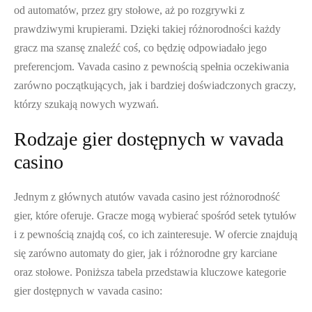
od automatów, przez gry stołowe, aż po rozgrywki z
prawdziwymi krupierami. Dzięki takiej różnorodności każdy
gracz ma szansę znaleźć coś, co będzię odpowiadało jego
preferencjom. Vavada casino z pewnością spełnia oczekiwania
zarówno początkujących, jak i bardziej doświadczonych graczy,
którzy szukają nowych wyzwań.
Rodzaje gier dostępnych w vavada
casino
Jednym z głównych atutów vavada casino jest różnorodność
gier, które oferuje. Gracze mogą wybierać spośród setek tytułów
i z pewnością znajdą coś, co ich zainteresuje. W ofercie znajdują
się zarówno automaty do gier, jak i różnorodne gry karciane
oraz stołowe. Poniższa tabela przedstawia kluczowe kategorie
gier dostępnych w vavada casino: