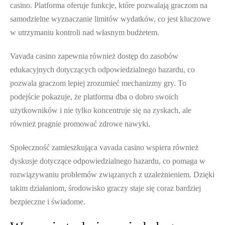
casino. Platforma oferuje funkcje, które pozwalają graczom na
samodzielne wyznaczanie limitów wydatków, co jest kluczowe
w utrzymaniu kontroli nad własnym budżetem.
Vavada casino zapewnia również dostęp do zasobów
edukacyjnych dotyczących odpowiedzialnego hazardu, co
pozwala graczom lepiej zrozumieć mechanizmy gry. To
podejście pokazuje, że platforma dba o dobro swoich
użytkowników i nie tylko koncentruje się na zyskach, ale
również pragnie promować zdrowe nawyki.
Społeczność zamieszkująca vavada casino wspiera również
dyskusje dotyczące odpowiedzialnego hazardu, co pomaga w
rozwiązywaniu problemów związanych z uzależnieniem. Dzięki
takim działaniom, środowisko graczy staje się coraz bardziej
bezpieczne i świadome.