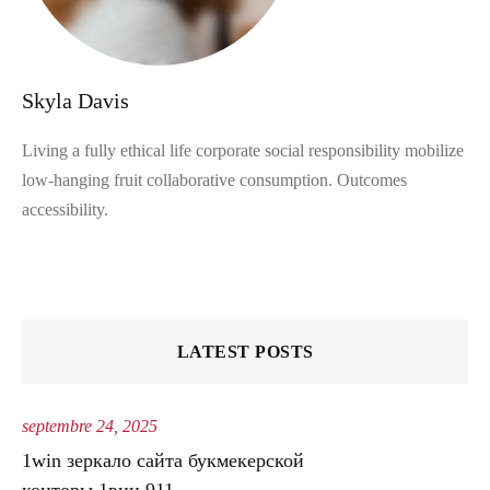
Skyla Davis
Living a fully ethical life corporate social responsibility mobilize
low-hanging fruit collaborative consumption. Outcomes
accessibility.
LATEST POSTS
septembre 24, 2025
1win зеркало сайта букмекерской