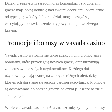
Dzięki przejrzystym zasadom oraz komunikacji z krupierami,
gracze mają pełną kontrolę nad swoimi decyzjami. Niezależnie
od type gier, w których biorą udział, mogą cieszyć się
ekscytującym doświadczeniem typowym dla prawdziwego
kasyna.
Promocje i bonusy w vavada casino
Vavada casino wyróżnia się także atrakcyjnymi promocjami i
bonusami, które przyciągają nowych graczy oraz utrzymują
zainteresowanie stałych użytkowników. Każdego dnia
użytkownicy mają szansę na zdobycie różnych ofert, dzięki
którym ich gra stanie się jeszcze bardziej ekscytująca. Promocje
są dostosowane do potrzeb graczy, co czyni je jeszcze bardziej
atrakcyjnymi.
W ofercie vavada casino można znaleźć między innymi bonusy