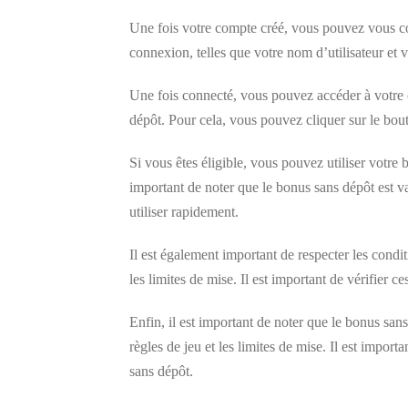
Une fois votre compte créé, vous pouvez vous co
connexion, telles que votre nom d’utilisateur et 
Une fois connecté, vous pouvez accéder à votre c
dépôt. Pour cela, vous pouvez cliquer sur le bou
Si vous êtes éligible, vous pouvez utiliser votre 
important de noter que le bonus sans dépôt est va
utiliser rapidement.
Il est également important de respecter les condit
les limites de mise. Il est important de vérifier 
Enfin, il est important de noter que le bonus sans
règles de jeu et les limites de mise. Il est impor
sans dépôt.