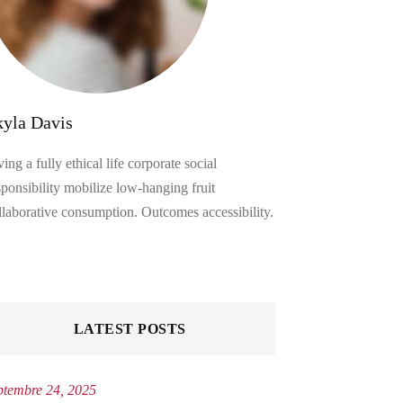
kyla Davis
ving a fully ethical life corporate social
sponsibility mobilize low-hanging fruit
llaborative consumption. Outcomes accessibility.
LATEST POSTS
ptembre 24, 2025