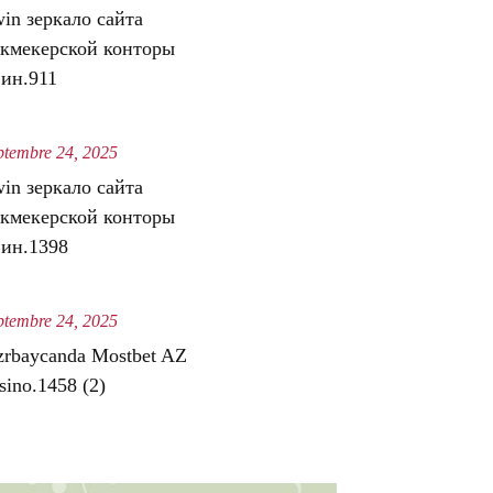
in зеркало сайта
укмекерской конторы
ин.911
ptembre 24, 2025
in зеркало сайта
укмекерской конторы
вин.1398
ptembre 24, 2025
rbaycanda Mostbet AZ
sino.1458 (2)