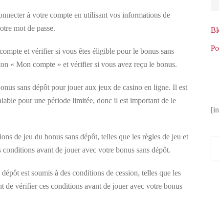
nnecter à votre compte en utilisant vos informations de
votre mot de passe.
Bl
Po
ompte et vérifier si vous êtes éligible pour le bonus sans
ton « Mon compte » et vérifier si vous avez reçu le bonus.
bonus sans dépôt pour jouer aux jeux de casino en ligne. Il est
lable pour une période limitée, donc il est important de le
[i
ions de jeu du bonus sans dépôt, telles que les règles de jeu et
ces conditions avant de jouer avec votre bonus sans dépôt.
 dépôt est soumis à des conditions de cession, telles que les
tant de vérifier ces conditions avant de jouer avec votre bonus