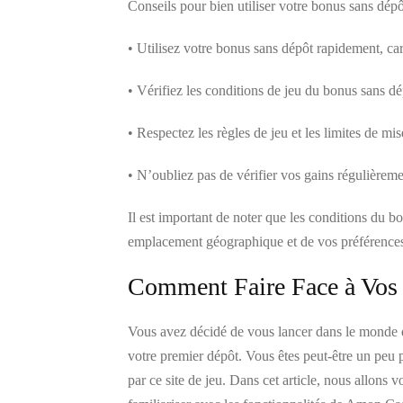
Conseils pour bien utiliser votre bonus sans dépô
• Utilisez votre bonus sans dépôt rapidement, car 
• Vérifiez les conditions de jeu du bonus sans dé
• Respectez les règles de jeu et les limites de mi
• N’oubliez pas de vérifier vos gains régulièreme
Il est important de noter que les conditions du b
emplacement géographique et de vos préférences
Comment Faire Face à Vos
Vous avez décidé de vous lancer dans le monde 
votre premier dépôt. Vous êtes peut-être un peu p
par ce site de jeu. Dans cet article, nous allons 