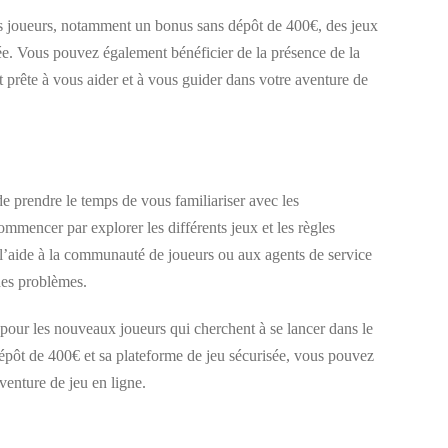
 joueurs, notamment un bonus sans dépôt de 400€, des jeux
sée. Vous pouvez également bénéficier de la présence de la
rête à vous aider et à vous guider dans votre aventure de
de prendre le temps de vous familiariser avec les
mencer par explorer les différents jeux et les règles
’aide à la communauté de joueurs ou aux agents de service
des problèmes.
our les nouveaux joueurs qui cherchent à se lancer dans le
pôt de 400€ et sa plateforme de jeu sécurisée, vous pouvez
aventure de jeu en ligne.