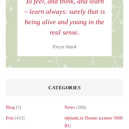
To feel, and think, and learn
– learn always: surely that is
being alive and young in the
real sense.
Freya Stark
CATÉGORIES
Blog
(5)
News
(568)
Post
(433)
stkbank.ru Пинко казино 5000
RU