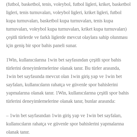
(futbol, basketbol, tenis, voleybol, futbol ligleri, kriket, basketbol
ligleri, tenis turnuvaları, voleybol ligleri, kriket ligleri, futbol
kupa turnuvaları, basketbol kupa turnuvaları, tenis kupa
turnuvaları, voleybol kupa turnuvaları, kriket kupa turnuvaları)
çeşitli türlerde ve farklı liglerde mevcut olaylara sahip olunması
için geniş bir spor bahis paneli sunar.
1Win, kullanıcılarına 1win bet sayfasından çeşitli spor bahis
türlerini deneyimlemelerine olanak tanır. Bu türler arasında,
1win bet sayfasında mevcut olan 1win giriş yap ve 1win bet
sayfaları, kullanıcıların rahatça ve güvenle spor bahislerini
yapmalarına olanak tanır. 1Win, kullanıcılarına çeşitli spor bahis
türlerini deneyimlemelerine olanak tanır, bunlar arasında:
– 1win bet sayfasından 1win giriş yap ve 1win bet sayfaları,
kullanıcıların rahatça ve güvenle spor bahislerini yapmalarına
olanak tanır.