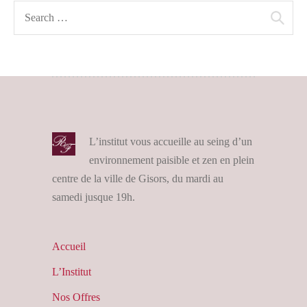
L’institut vous accueille au seing d’un
environnement paisible et zen en plein
centre de la ville de Gisors, du mardi au
samedi jusque 19h.
Accueil
L’Institut
Nos Offres