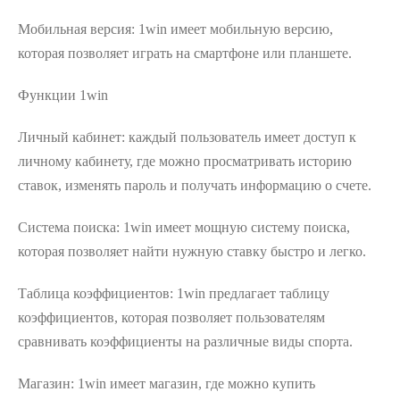
Мобильная версия: 1win имеет мобильную версию,
которая позволяет играть на смартфоне или планшете.
Функции 1win
Личный кабинет: каждый пользователь имеет доступ к
личному кабинету, где можно просматривать историю
ставок, изменять пароль и получать информацию о счете.
Система поиска: 1win имеет мощную систему поиска,
которая позволяет найти нужную ставку быстро и легко.
Таблица коэффициентов: 1win предлагает таблицу
коэффициентов, которая позволяет пользователям
сравнивать коэффициенты на различные виды спорта.
Магазин: 1win имеет магазин, где можно купить