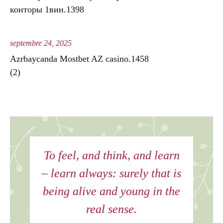
конторы 1вин.1398
septembre 24, 2025
Azrbaycanda Mostbet AZ casino.1458
(2)
To feel, and think, and learn
– learn always: surely that is
being alive and young in the
real sense.