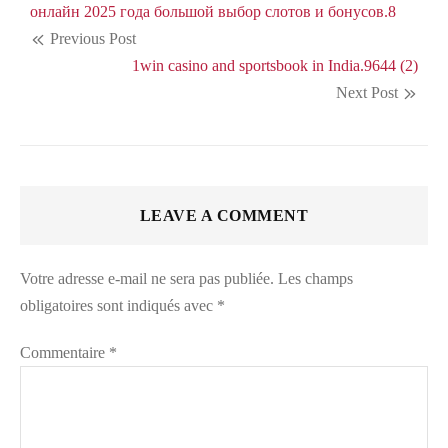
онлайн 2025 года большой выбор слотов и бонусов.8
Previous Post
1win casino and sportsbook in India.9644 (2)
Next Post
LEAVE A COMMENT
Votre adresse e-mail ne sera pas publiée.
Les champs
obligatoires sont indiqués avec
*
Commentaire
*