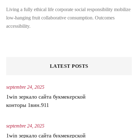
Living a fully ethical life corporate social responsibility mobilize
low-hanging fruit collaborative consumption. Outcomes
accessibility.
LATEST POSTS
septembre 24, 2025
1win зеркало сайта букмекерской
конторы 1вин.911
septembre 24, 2025
1win зеркало сайта букмекерской