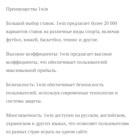
Преимущества 1win
Большой выбор ставок: 1win предлагает более 20 000
вариантов ставок на различные виды спорта, включая
футбол, хоккей, баскетбол, теннис и другие.
Высокие коэффициенты: 1win предлагает высокие
коэффициенты, что обеспечивает пользователей
максимальной прибыль.
Безопасность: 1win обеспечивает безопасность
пользователей, используя современные технологии и
системы защиты.
Многоязычность: 1win доступен на русском, английском,
украинском и других языках, что позволяет пользователям
из разных стран играть на одном сайте.