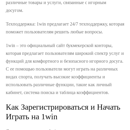
различные товары и услуги, связанные с игорным
досугом.
Техподдержка: 1win предлагает 24/7 техподдержку, которая
поможет пользователям решить любые вопросы.
1win – это официальный сайт букмекерской конторы,
которая предлагает пользователям широкий спектр услуг и
функций для комфортного и безопасного игорного досуга.
С ее помощью пользователи могут играть на различных
видах спорта, получать высокие коэффициенты и
использовать различные функции, такие как личный
кабинет, система поиска и таблица коэффициентов.
Как Зарегистрироваться и Начать
Играть на 1win