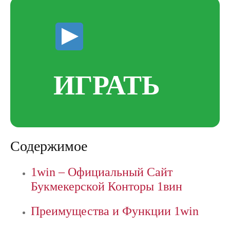
ИГРАТЬ
Содержимое
1win – Официальный Сайт
Букмекерской Конторы 1вин
Преимущества и Функции 1win