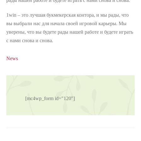
рады нашей работе и будете играть с нами снова и снова.
1win – это лучшая букмекерская контора, и мы рады, что
вы выбрали нас для начала своей игровой карьеры. Мы
уверены, что вы будете рады нашей работе и будете играть
с нами снова и снова.
News
[mc4wp_form id="120"]