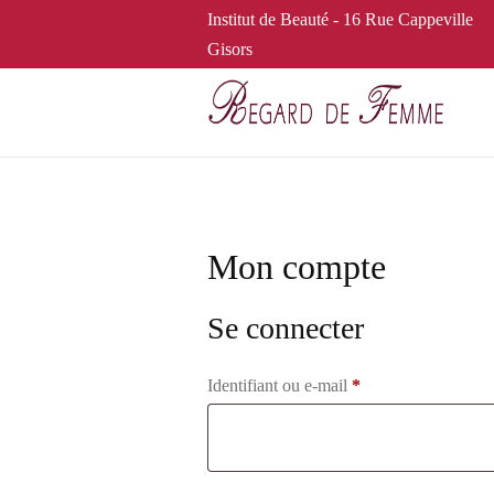
Obligatoire
Obligatoire
Institut de Beauté - 16 Rue Cappeville
Gisors
Mon compte
Se connecter
Identifiant ou e-mail
*